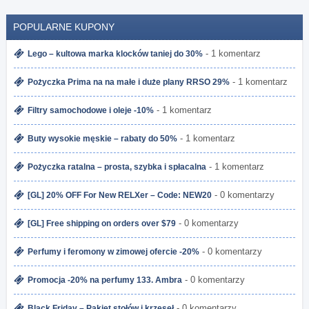
POPULARNE KUPONY
- 1 komentarz
Lego – kultowa marka klocków taniej do 30%
- 1 komentarz
Pożyczka Prima na na małe i duże plany RRSO 29%
- 1 komentarz
Filtry samochodowe i oleje -10%
- 1 komentarz
Buty wysokie męskie – rabaty do 50%
- 1 komentarz
Pożyczka ratalna – prosta, szybka i spłacalna
- 0 komentarzy
[GL] 20% OFF For New RELXer – Code: NEW20
- 0 komentarzy
[GL] Free shipping on orders over $79
- 0 komentarzy
Perfumy i feromony w zimowej ofercie -20%
- 0 komentarzy
Promocja -20% na perfumy 133. Ambra
- 0 komentarzy
Black Friday – Pakiet stołów i krzeseł