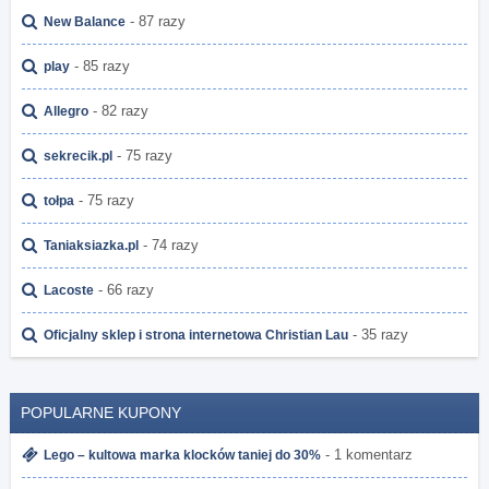
- 87 razy
New Balance
- 85 razy
play
- 82 razy
Allegro
- 75 razy
sekrecik.pl
- 75 razy
tołpa
- 74 razy
Taniaksiazka.pl
- 66 razy
Lacoste
- 35 razy
Oficjalny sklep i strona internetowa Christian Lau
POPULARNE KUPONY
- 1 komentarz
Lego – kultowa marka klocków taniej do 30%