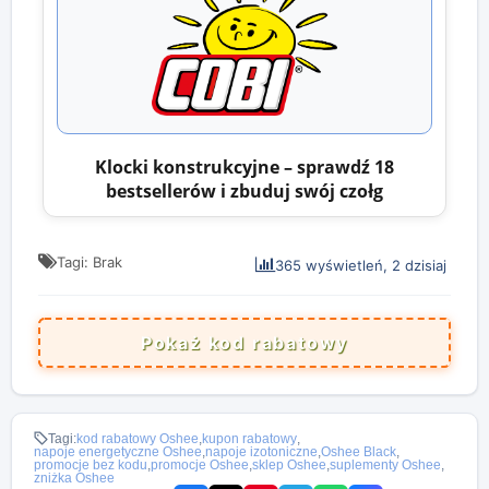
Klocki konstrukcyjne – sprawdź 18
bestsellerów i zbuduj swój czołg
Tagi: Brak
365 wyświetleń, 2 dzisiaj
Pokaż kod rabatowy
Tagi:
kod rabatowy Oshee
,
kupon rabatowy
,
napoje energetyczne Oshee
,
napoje izotoniczne
,
Oshee Black
,
promocje bez kodu
,
promocje Oshee
,
sklep Oshee
,
suplementy Oshee
,
zniżka Oshee