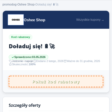
promodog
›
Oshee Shop
›
Doładuj się! 🔋🚀
Oshee Shop
Wszystkie kupony →
Kod rabatowy
Doładuj się! 🔋🚀
Sprawdzono:
03.05.2026
Jedzenie i napoje
Dodano 2 lutego, 2026
Ważne do 31 grudnia, 2026
Skuteczność:
100%
Pokaż kod rabatowy
Szczegóły oferty