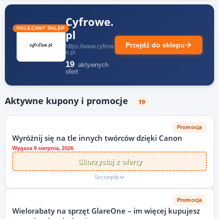
Cyfrowe.
POLECANY SKLEP
pl
Przejdź do sklepu
https://www.cyfrow
e.pl
19
aktywnych
ofert
Aktywne kupony i promocje
19
Promocja
Wyróżnij się na tle innych twórców dzięki Canon
Wygasa 9 sierpnia, 2026
Skorzystaj z oferty
Szczegóły
Promocja
Wielorabaty na sprzęt GlareOne – im więcej kupujesz