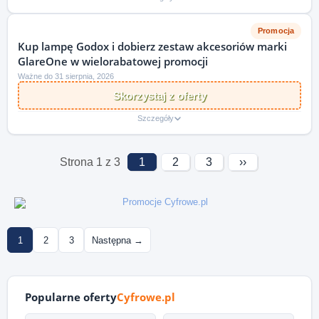
Promocja
Kup lampę Godox i dobierz zestaw akcesoriów marki
GlareOne w wielorabatowej promocji
Ważne do 31 sierpnia, 2026
Skorzystaj z oferty
Szczegóły
Strona 1 z 3
1
2
3
››
1
2
3
Następna →
Popularne oferty
Cyfrowe.pl