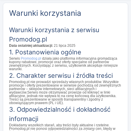
Warunki korzystania
Warunki korzystania z serwisu
Promodog.pl
Data ostatniej aktualizacji:
21 lipca 2025
1. Postanowienia ogólne
Serwis
Promodog.pl
działa jako platforma informacyjna gromadząca
kupony rabatowe, promocje oraz oferty specjalne od partnerów
zewnętrznych. Korzystając z serwisu, użytkownik akceptuje niniejsze
warunki.
2. Charakter serwisu i źródła treści
Promodog.pl nie prowadzi sprzedaży własnych produktów. Wszystkie
promocje i oferty prezentowane w serwisie pochodzą od zewnętrznych
partnerów – sklepów internetowych, sieci afiliacyjnych i
wydawców.Serwis może otrzymywać prowizje od kliknięć w linki
afiliacyjne, jednak nie wpływa to na cenę końcową dla użytkownika.
Treści są prezentowane w sposób transparentny i zgodny z
obowiązującym prawem (PL i UE).
3. Odpowiedzialność i dokładność
informacji
Dokładamy wszelkich starań, aby treści były aktualne i rzetelne.
Promodog.pl nie ponosi odpowiedzialności za zmiany cen, błędy w