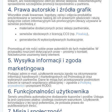
linkach, ani niedostępność ofert po stronie sklepów. Rekomendujemy
sprawdzenie szczegółów promocji bezpośrednio u partnera.
4. Prawa autorskie i źródła grafik
Wszystkie znaki towarowe, logotypy, opisy i zdjęcia produktów
prezentowane w serwisie należą do ich prawnych właścicieli i służą
wyłącznie celom informacyjnym lub promocyjnym.Obrazy używane w
serwisie pochodzą z:
materiałów dostarczonych przez sklepy partnerskie,
serwisów stockowych z licencją CC0 (np.
Pixabay
),
generatorów AI wykorzystywanych ilustracyjnie.
Promodog.pl nie rości sobie praw autorskich do tych materiałów. W
przypadku roszczeń dotyczących praw – prosimy o kontakt.
Niezwłocznie usuniemy dany element.
5. Wysyłka informacji i zgoda
marketingowa
Podając adres e-mail, użytkownik wyraża zgodę na otrzymywanie
informacji handlowych i marketingowych od Promodog.pl oraz
wybranych partnerów. Dane te mogą być przekazywane podmiotom
trzecim w ramach współpracy afiliacyjnej – zgodnie z
Polityką
prywatności
i przepisami RODO.
6. Funkcjonalności użytkownika
Serwis umożliwia automatyczne dodawanie kuponów i postów. Usługa
ta jest częściowo płatna i podlega osobnym warunkom. Użytkownik
korzystający z tej opcji potwierdza, że posiada prawa do
publikowanych treści.
7. Misja i społeczność