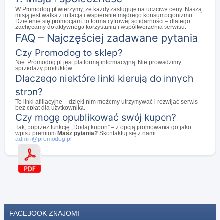
W Promodog.pl wierzymy, że każdy zasługuje na uczciwe ceny. Naszą
misją jest walka z inflacją i wspieranie mądrego konsumpcjonizmu.
Dzielenie się promocjami to forma cyfrowej solidarności – dlatego
zachęcamy do aktywnego korzystania i współtworzenia serwisu.
FAQ – Najczęściej zadawane pytania
Czy Promodog to sklep?
Nie. Promodog.pl jest platformą informacyjną. Nie prowadzimy
sprzedaży produktów.
Dlaczego niektóre linki kierują do innych
stron?
To linki afiliacyjne – dzięki nim możemy utrzymywać i rozwijać serwis
bez opłat dla użytkownika.
Czy mogę opublikować swój kupon?
Tak, poprzez funkcję „Dodaj kupon” – z opcją promowania go jako
wpisu premium.
Masz pytania?
Skontaktuj się z nami:
admin@promodog.pl
FACEBOOK ZNAJOMI