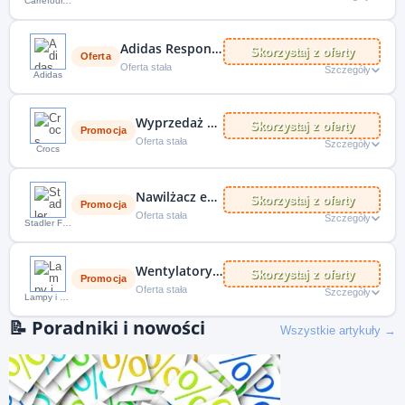
Carrefour.pl kampania
Adidas Response CL taniej o 40%
Skorzystaj z oferty
Oferta
Oferta stała
Szczegóły
Adidas
Wyprzedaż damskich modeli Crocs! 216 modeli
Skorzystaj z oferty
Promocja
Oferta stała
Szczegóły
Crocs
Nawilżacz ewaporacyjny Stadler Form Oskar Little, biały
Skorzystaj z oferty
Promocja
Oferta stała
Szczegóły
Stadler Form
Wentylatory sufitowe – energooszczędny dodatek nr 1!
Skorzystaj z oferty
Promocja
Oferta stała
Szczegóły
Lampy i Światło
📝
Poradniki i nowości
Wszystkie artykuły →