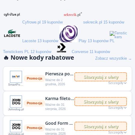
Cyfrowe.pl
19 kuponów
sekrecik.pl
15 kuponów
Lacoste
13 kuponów
Play
13 kuponów
Tenstickers PL
12 kuponów
Converse
11 kuponów
🔥
Nowe kody rabatowe
Zobacz wszystkie →
Pierwsza pożyczka do 8000 zł za darmo!
Skorzystaj z oferty
Promocja
Ważne do 2
Szczegóły
grudnia, 2026
SmartPożyczka
Karma filetowa dla kota do -10% taniej!
Skorzystaj z oferty
Promocja
Ważne do 31
Szczegóły
sierpnia, 2026
Johndog.pl
Good Form cielęcina z jagnięciną i for long life dla psa -10% taniej!
Skorzystaj z oferty
Promocja
Ważne do 31
Szczegóły
sierpnia, 2026
Johndog.pl