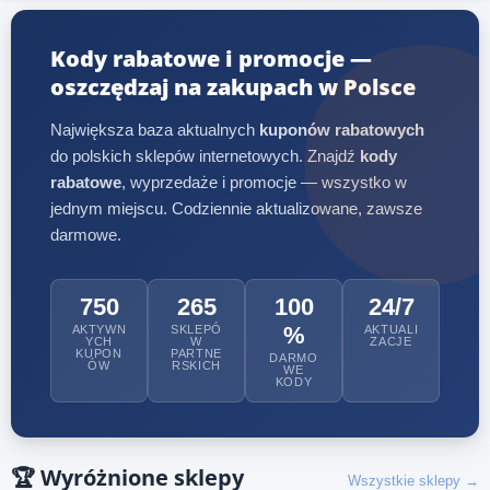
Kody rabatowe i promocje —
oszczędzaj na zakupach w Polsce
Największa baza aktualnych
kuponów rabatowych
do polskich sklepów internetowych. Znajdź
kody
rabatowe
, wyprzedaże i promocje — wszystko w
jednym miejscu. Codziennie aktualizowane, zawsze
darmowe.
750
265
100
24/7
%
AKTYWN
SKLEPÓ
AKTUALI
YCH
W
ZACJE
KUPON
PARTNE
DARMO
ÓW
RSKICH
WE
KODY
🏆
Wyróżnione sklepy
Wszystkie sklepy →