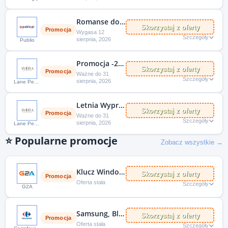
Romanse do -65%
Skorzystaj z oferty
Promocja
Wygasa 12
Szczegóły
sierpnia, 2026
Publio
Promocja -20% na perfumy 133. Ambra
Skorzystaj z oferty
Promocja
Ważne do 31
Szczegóły
sierpnia, 2026
Lane Perfumy
Letnia Wyprzedaż Perfum – promocja -20%
Skorzystaj z oferty
Promocja
Ważne do 31
Szczegóły
sierpnia, 2026
Lane Perfumy
⭐
Popularne promocje
Zobacz wszystkie →
Klucz Windows 11 aktywacja systemu za 89 złotych
Skorzystaj z oferty
Promocja
Oferta stała
Szczegóły
G2A
Samsung, Blaupunkt, Thompson, Tcl, Xiaomi = tani telewizor
Skorzystaj z oferty
Promocja
Oferta stała
Szczegóły