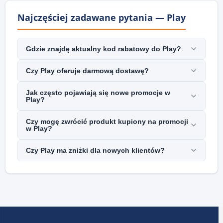
Najczęściej zadawane pytania — Play
Gdzie znajdę aktualny kod rabatowy do Play?
Czy Play oferuje darmową dostawę?
Jak często pojawiają się nowe promocje w
Play?
Czy mogę zwrócić produkt kupiony na promocji
w Play?
Czy Play ma zniżki dla nowych klientów?