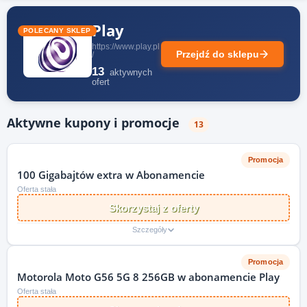
Play
POLECANY SKLEP
https://www.play.pl
Przejdź do sklepu
/
13
aktywnych
ofert
Aktywne kupony i promocje
13
Promocja
100 Gigabajtów extra w Abonamencie
Oferta stała
Skorzystaj z oferty
Szczegóły
Promocja
Motorola Moto G56 5G 8 256GB w abonamencie Play
Oferta stała