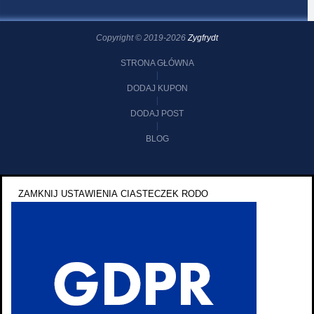
Copyright © 2019-2026
Zygfrydt
STRONA GŁÓWNA
DODAJ KUPON
DODAJ POST
BLOG
ZAMKNIJ USTAWIENIA CIASTECZEK RODO
ZAMKNIJ USTAWIENIA CIASTECZEK RODO