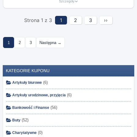
Szczegóły
Strona 1 z 3
1
2
3
››
1
2
3
Następna →
KATEGORIE KUPONU
(6)
Artykuły biurowe
(6)
Artykuły urodzinowe, przyjęcia
(56)
Bankowość i Finanse
(52)
Buty
(0)
Charytatywne