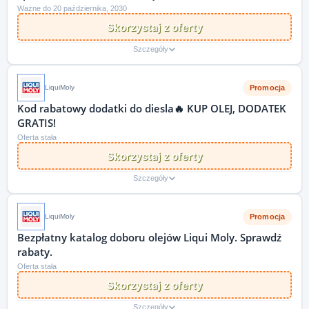
Ważne do 20 października, 2030
Skorzystaj z oferty
Szczegóły
Promocja
LiquiMoly
Kod rabatowy dodatki do diesla🔥 KUP OLEJ, DODATEK
GRATIS!
Oferta stała
Skorzystaj z oferty
Szczegóły
Promocja
LiquiMoly
Bezpłatny katalog doboru olejów Liqui Moly. Sprawdź
rabaty.
Oferta stała
Skorzystaj z oferty
Szczegóły