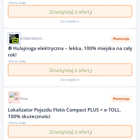
Oferta stała
Skorzystaj z oferty
Szczegóły
Promocja
STREETBOOSTER PL
⚙️ Hulajnoga elektryczna – lekka, 100% miejska na cały
rok!
Oferta stała
Skorzystaj z oferty
Szczegóły
Promocja
Flotis
Lokalizator Pojazdu Flotis Compact PLUS + e-TOLL.
100% skuteczności
Oferta stała
Skorzystaj z oferty