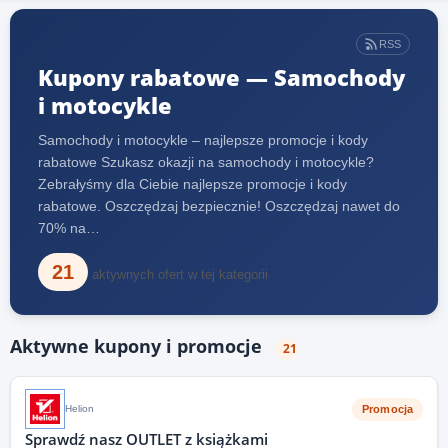
RSS
Kupony rabatowe — Samochody
i motocykle
Samochody i motocykle – najlepsze promocje i kody
rabatowe Szukasz okazji na samochody i motocykle?
Zebrałyśmy dla Ciebie najlepsze promocje i kody
rabatowe. Oszczędzaj bezpiecznie! Oszczędzaj nawet do
70% na…
21
aktywnych ofert w tej kategorii
Aktywne kupony i promocje
21
Promocja
Helion
Sprawdź nasz OUTLET z książkami