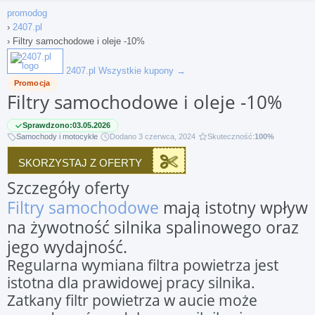
promodog
›
2407.pl
›
Filtry samochodowe i oleje -10%
2407.pl
Wszystkie kupony →
Promocja
Filtry samochodowe i oleje -10%
Sprawdzono:
03.05.2026
Samochody i motocykle
Dodano 3 czerwca, 2024
Skuteczność:
100%
SKORZYSTAJ Z OFERTY
Szczegóły oferty
Filtry samochodowe
mają istotny wpływ
na żywotność silnika spalinowego oraz
jego wydajność.
Regularna wymiana filtra powietrza jest
istotna dla prawidowej pracy silnika.
Zatkany filtr powietrza w aucie może