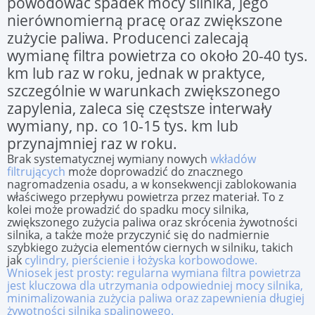
powodować spadek mocy silnika, jego
nierównomierną pracę oraz zwiększone
zużycie paliwa. Producenci zalecają
wymianę filtra powietrza co około 20-40 tys.
km lub raz w roku, jednak w praktyce,
szczególnie w warunkach zwiększonego
zapylenia, zaleca się częstsze interwały
wymiany, np. co 10-15 tys. km lub
przynajmniej raz w roku.
Brak systematycznej wymiany nowych
wkładów
filtrujących
może doprowadzić do znacznego
nagromadzenia osadu, a w konsekwencji zablokowania
właściwego przepływu powietrza przez materiał. To z
kolei może prowadzić do spadku mocy silnika,
zwiększonego zużycia paliwa oraz skrócenia żywotności
silnika, a także może przyczynić się do nadmiernie
szybkiego zużycia elementów ciernych w silniku, takich
jak
cylindry, pierścienie i łożyska korbowodowe.
Wniosek jest prosty: regularna wymiana filtra powietrza
jest kluczowa dla utrzymania odpowiedniej mocy silnika,
minimalizowania zużycia paliwa oraz zapewnienia długiej
żywotności silnika spalinowego.