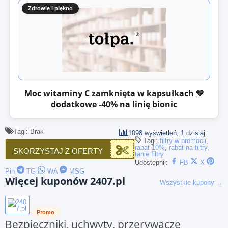
Zdrowie i piękno
Moc witaminy C zamknięta w kapsułkach 💛
dodatkowe -40% na linię bionic
Tagi: Brak
1098 wyświetleń, 1 dzisiaj
Tagi:
filtry w promocji
,
rabat 10%
,
rabat na filtry
,
SKORZYSTAJ Z OFERTY
tanie filtry
Udostępnij:
FB
X
Pin
TG
WA
MSG
Więcej kuponów 2407.pl
Wszystkie kupony →
Promo
Bezpieczniki, uchwyty, przerywacze