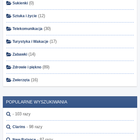
(0)
Sukienki
(12)
Sztuka i życie
(30)
Telekomunikacja
(17)
Turystyka i Wakacje
(14)
Zabawki
(89)
Zdrowie i piękno
(16)
Zwierzęta
POPULARNE WYSZUKIWANIA
- 103 razy
- 98 razy
Clarins
- 87 razy
New Balance