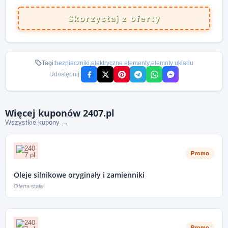
Skorzystaj z oferty
Tagi:
bezpieczniki
,
elektryczne elementy
,
elemnty ukladu
Udostępnij:
Więcej kuponów 2407.pl
Wszystkie kupony →
Promo
Oleje silnikowe oryginały i zamienniki
Oferta stała
Promo