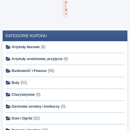
KATEGORIE KUPONU
(6)
Artykuły biurowe
(6)
Artykuły urodzinowe, przyjęcia
(56)
Bankowość i Finanse
(52)
Buty
(0)
Charytatywne
(0)
Darmowe serwisy i konkursy
(52)
Dom i Ogród