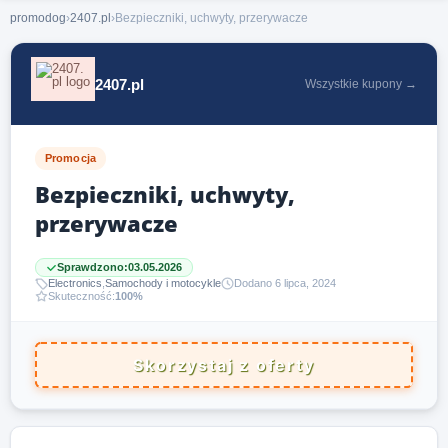
promodog
›
2407.pl
›
Bezpieczniki, uchwyty, przerywacze
2407.pl
Wszystkie kupony →
Promocja
Bezpieczniki, uchwyty,
przerywacze
Sprawdzono:
03.05.2026
Electronics
,
Samochody i motocykle
Dodano 6 lipca, 2024
Skuteczność:
100%
Skorzystaj z oferty