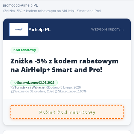
promodog
›
Airhelp PL
›
Zniżka -5% z kodem rabatowym na AirHelp+ Smart and Pro!
Airhelp PL
Wszystkie kupony →
Kod rabatowy
Zniżka -5% z kodem rabatowym
na AirHelp+ Smart and Pro!
Sprawdzono:
03.05.2026
Turystyka i Wakacje
Dodano 5 lutego, 2026
Ważne do 31 grudnia, 2026
Skuteczność:
100%
Pokaż kod rabatowy