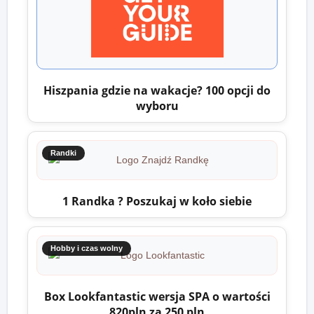
Hiszpania gdzie na wakacje? 100 opcji do
wyboru
Randki
1 Randka ? Poszukaj w koło siebie
Hobby i czas wolny
Box Lookfantastic wersja SPA o wartości
820pln za 250 pln