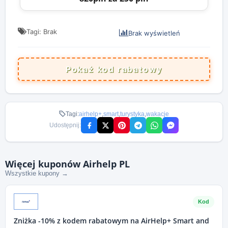
Tagi: Brak
Brak wyświetleń
Pokaż kod rabatowy
Tagi:
airhelp+
,
smart
,
turystyka
,
wakacje
Udostępnij:
Więcej kuponów Airhelp PL
Wszystkie kupony →
Kod
Zniżka -10% z kodem rabatowym na AirHelp+ Smart and