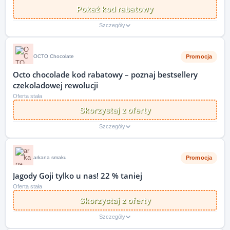
Pokaż kod rabatowy
Szczegóły
Promocja
OCTO Chocolate
Octo chocolade kod rabatowy – poznaj bestsellery
czekoladowej rewolucji
Oferta stała
Skorzystaj z oferty
Szczegóły
Promocja
arkana smaku
Jagody Goji tylko u nas! 22 % taniej
Oferta stała
Skorzystaj z oferty
Szczegóły