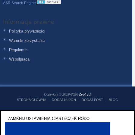
ASR Search Engine
Informacje prawne
Polityka prywatności
Warunki korzystania
Regulamin
Współpraca
Copyright © 2019-2026
Zygfrydt
STRONA GŁÓWNA
DODAJ KUPON
DODAJ POST
BLOG
ZAMKNIJ USTAWIENIA CIASTECZEK RODO
ZAMKNIJ USTAWIENIA CIASTECZEK RODO