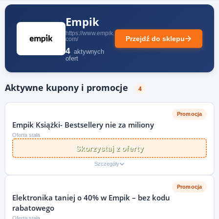
Empik
https://www.empik.
Przejdź do sklepu
com/
4
aktywnych
ofert
Aktywne kupony i promocje
4
Promocja
Empik Książki- Bestsellery nie za miliony
Oferta stała
Skorzystaj z oferty
Szczegóły
Promocja
Elektronika taniej o 40% w Empik – bez kodu
rabatowego
Oferta stała