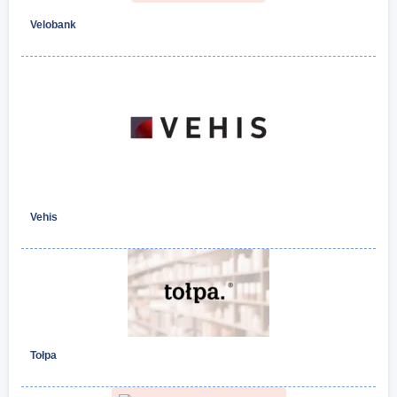
Velobank
Vehis
Tołpa