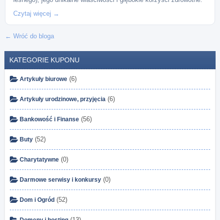
Czytaj więcej →
← Wróć do bloga
KATEGORIE KUPONU
(6)
Artykuły biurowe
(6)
Artykuły urodzinowe, przyjęcia
(56)
Bankowość i Finanse
(52)
Buty
(0)
Charytatywne
(0)
Darmowe serwisy i konkursy
(52)
Dom i Ogród
(13)