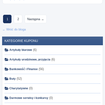
Stronicowanie
1
2
Następna →
wpisów
← Wróć do bloga
KATEGORIE KUPONU
(6)
Artykuły biurowe
(6)
Artykuły urodzinowe, przyjęcia
(56)
Bankowość i Finanse
(52)
Buty
(0)
Charytatywne
(0)
Darmowe serwisy i konkursy