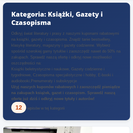
Kategoria: Książki, Gazety i
Czasopisma
Odkryj świat literatury i prasy z naszymi kuponami rabatowymi
na książki, gazety i czasopisma. Znajdź tanie bestsellery,
klasykę literatury, magazyny i gazety codzienne. Wybierz
spośród szerokiej gamy tytułów i zaoszczędź nawet do 50% na
zakupach. Sprawdź naszą ofertę i odkryj nowe możliwości
oszczędności na:
Książki beletrystyczne i naukowe, Gazety codzienne i
tygodniowe, Czasopisma specjalistyczne i hobby, E-booki i
audiobooki,Prenumeraty i subskrypcje
Użyj naszych kuponów rabatowych i zaoszczędź pieniądze
na zakupach książek, gazet i czasopism. Sprawdź naszą
ofertę już dziś i odkryj nowe tytuły i autorów!
12
wpisów w tej kategorii