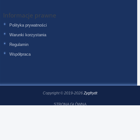
Informacje prawne
Polityka prywatności
Warunki korzystania
Regulamin
Współpraca
Copyright © 2019-2026
Zygfrydt
STRONA GŁÓWNA
DODAJ KUPON
DODAJ POST
BLOG