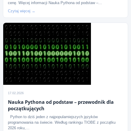
cenę. Więcej informacji Nauka Pythona od podstaw –…
Czytaj więcej →
17.02.2026
Nauka Pythona od podstaw – przewodnik dla
początkujących
Python to dziś jeden z najpopularniejszych języków
programowania na świecie. Według rankingu TIOBE z początku
2026 roku,…