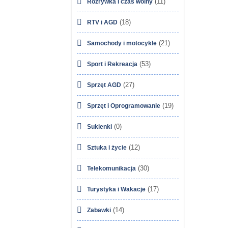
(11)
Rozrywka i czas wolny
(18)
RTV i AGD
(21)
Samochody i motocykle
(53)
Sport i Rekreacja
(27)
Sprzęt AGD
(19)
Sprzęt i Oprogramowanie
(0)
Sukienki
(12)
Sztuka i życie
(30)
Telekomunikacja
(17)
Turystyka i Wakacje
(14)
Zabawki