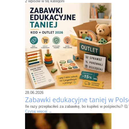
2
wpisów w tej kategorii
28.06.2026
Zabawki edukacyjne taniej w Pols
Ile razy przepłaciłeś za zabawkę, bo kupiłeś w pośpiechu? 
Czytaj więcej →