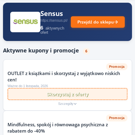
Sensus
https://sensus.pl/
Przejdź do sklepu
6
aktywnych
ofert
Aktywne kupony i promocje
6
Promocja
OUTLET z książkami i skorzystaj z wyjątkowo niskich
cen!
Ważne do 1 listopada, 2026
Skorzystaj z oferty
Szczegóły
Promocja
Mindfulness, spokój i równowaga psychiczna z
rabatem do -40%