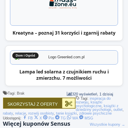
Kreatyna – poznaj 31 korzyści i zgarnij rabaty
Dom i Ogród
Lampa led solarna z czujnikiem ruchu i
zmierzchu. 7 możliwości
Tagi: Brak
320 wyświetleń, 1 dzisiaj
Tagi:
inspiracja do
rozwoju
,
książki
SKORZYSTAJ Z OFERTY
psychologiczne
,
książki z
dziedziny psychologii
,
outlet
,
rabaty
,
relacje
,
rozwój osobisty
,
tanie książki
,
zdrowie psychiczne
Udostępnij:
FB
X
Pin
TG
WA
MSG
Więcej kuponów Sensus
Wszystkie kupony →