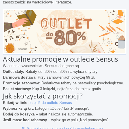
zaoszczędzić na wartościowej literaturze.
Aktualne promocje w outlecie Sensus
W outlecie wydawnictwa Sensus dostępne są:
Outlet stały:
Rabaty od -30% do -80% na wybrane tytuły.
Darmowa dostawa:
Przy zamówieniach powyżej 99 zł.
Promocje sezonowe:
Dodatkowe rabaty na bestsellery psychologiczne.
Pakiet startowy:
Kup 3 książki, najtańszą dostajesz gratis.
Jak skorzystać z promocji?
Kliknij w link:
przejdź do outletu Sensus
Wybierz książki
z kategorii „Outlet” lub „Promocje”.
Dodaj do koszyka
– rabat nalicza się automatycznie.
Jeśli masz kod rabatowy
– wpisz go w polu „Kod promocyjny”.
📚 Sprawdź promocje na książki psychologiczne →