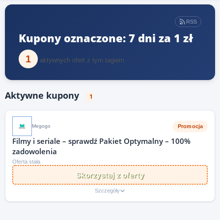
RSS
Kupony oznaczone: 7 dni za 1 zł
1
aktywnych ofert z tym tagiem
Aktywne kupony
1
Promocja
Megogo
Filmy i seriale – sprawdź Pakiet Optymalny – 100%
zadowolenia
Oferta stała
Skorzystaj z oferty
Szczegóły