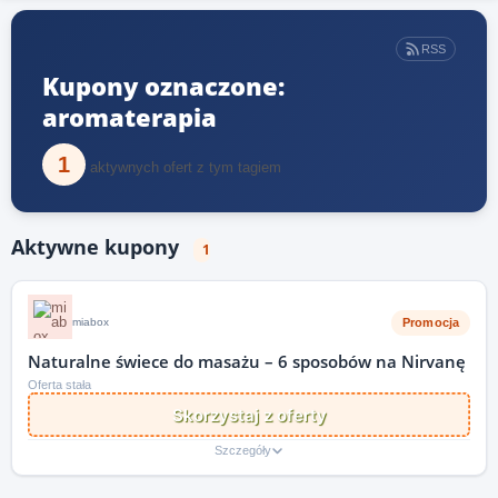
RSS
Kupony oznaczone:
aromaterapia
1
aktywnych ofert z tym tagiem
Aktywne kupony
1
Promocja
miabox
Naturalne świece do masażu – 6 sposobów na Nirvanę
Oferta stała
Skorzystaj z oferty
Szczegóły