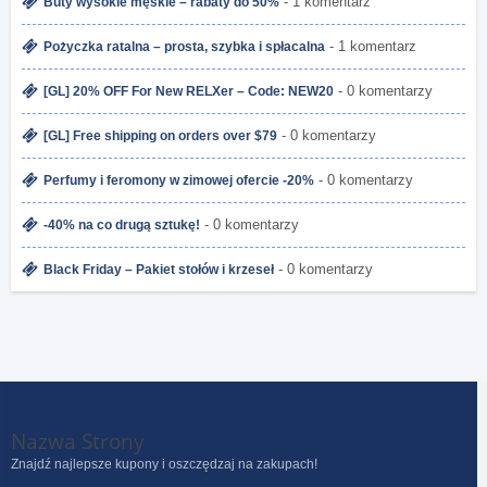
- 1 komentarz
Buty wysokie męskie – rabaty do 50%
- 1 komentarz
Pożyczka ratalna – prosta, szybka i spłacalna
- 0 komentarzy
[GL] 20% OFF For New RELXer – Code: NEW20
- 0 komentarzy
[GL] Free shipping on orders over $79
- 0 komentarzy
Perfumy i feromony w zimowej ofercie -20%
- 0 komentarzy
-40% na co drugą sztukę!
- 0 komentarzy
Black Friday – Pakiet stołów i krzeseł
Nazwa Strony
Znajdź najlepsze kupony i oszczędzaj na zakupach!