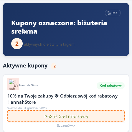
RSS
Kupony oznaczone: biżuteria
srebrna
2
aktywnych ofert z tym tagiem
Aktywne kupony
2
Kod rabatowy
Hannah Store
10% na Twoje zakupy 🌟 Odbierz swój kod rabatowy
HannahStore
Ważne do 31 grudnia, 2026
Pokaż kod rabatowy
Szczegóły