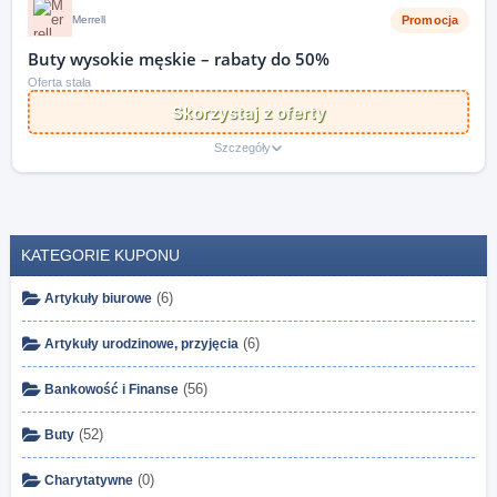
Promocja
Merrell
Buty wysokie męskie – rabaty do 50%
Oferta stała
Skorzystaj z oferty
Szczegóły
KATEGORIE KUPONU
(6)
Artykuły biurowe
(6)
Artykuły urodzinowe, przyjęcia
(56)
Bankowość i Finanse
(52)
Buty
(0)
Charytatywne