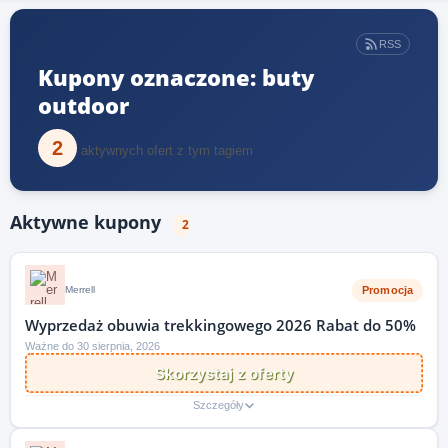
RSS
Kupony oznaczone: buty
outdoor
2
aktywnych ofert z tym tagiem
Aktywne kupony
2
Promocja
Merrell
Wyprzedaż obuwia trekkingowego 2026 Rabat do 50%
Ważne do 30 sierpnia, 2026
Skorzystaj z oferty
Szczegóły