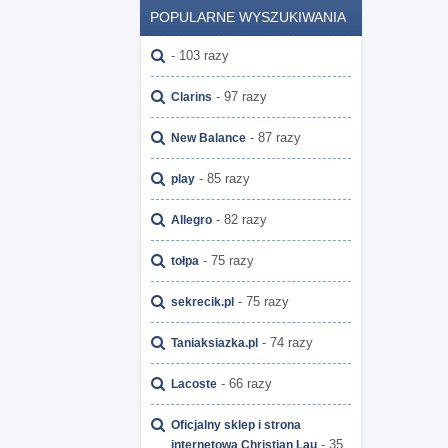
POPULARNE WYSZUKIWANIA
- 103 razy
- 97 razy
Clarins
- 87 razy
New Balance
- 85 razy
play
- 82 razy
Allegro
- 75 razy
tołpa
- 75 razy
sekrecik.pl
- 74 razy
Taniaksiazka.pl
- 66 razy
Lacoste
Oficjalny sklep i strona
- 35
internetowa Christian Lau