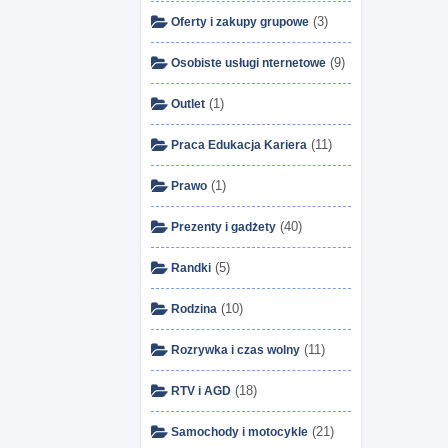
(3)
Oferty i zakupy grupowe
(9)
Osobiste usługi nternetowe
(1)
Outlet
(11)
Praca Edukacja Kariera
(1)
Prawo
(40)
Prezenty i gadżety
(5)
Randki
(10)
Rodzina
(11)
Rozrywka i czas wolny
(18)
RTV i AGD
(21)
Samochody i motocykle