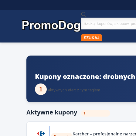
Szukaj
kuponów
SZUKAJ
Kupony oznaczone: drobnych
1
aktywnych ofert z tym tagiem
Aktywne kupony
1
Karcher – profesjonalne narzę