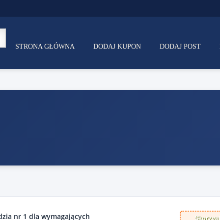
STRONA GŁÓWNA
DODAJ KUPON
DODAJ POST
dzia nr 1 dla wymagających
Skorzyst