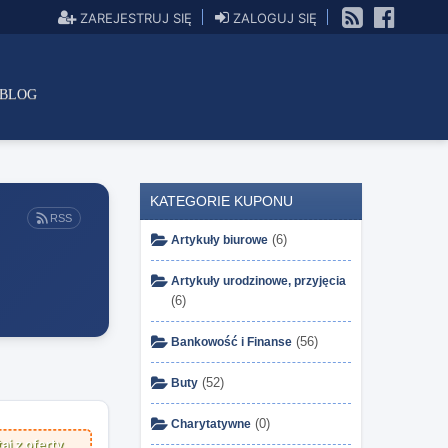
ZAREJESTRUJ SIĘ
ZALOGUJ SIĘ
BLOG
KATEGORIE KUPONU
RSS
(6)
Artykuły biurowe
Artykuły urodzinowe, przyjęcia
(6)
(56)
Bankowość i Finanse
(52)
Buty
(0)
Charytatywne
aj z oferty