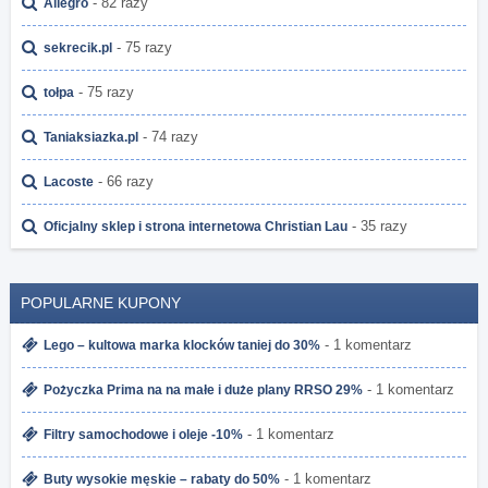
- 82 razy
Allegro
- 75 razy
sekrecik.pl
- 75 razy
tołpa
- 74 razy
Taniaksiazka.pl
- 66 razy
Lacoste
- 35 razy
Oficjalny sklep i strona internetowa Christian Lau
POPULARNE KUPONY
- 1 komentarz
Lego – kultowa marka klocków taniej do 30%
- 1 komentarz
Pożyczka Prima na na małe i duże plany RRSO 29%
- 1 komentarz
Filtry samochodowe i oleje -10%
- 1 komentarz
Buty wysokie męskie – rabaty do 50%