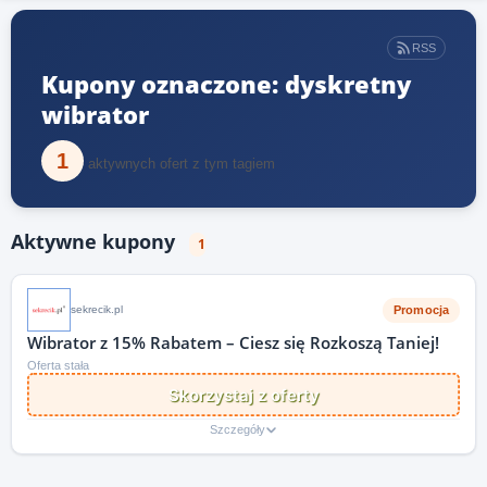
RSS
Kupony oznaczone: dyskretny
wibrator
1
aktywnych ofert z tym tagiem
Aktywne kupony
1
Promocja
sekrecik.pl
Wibrator z 15% Rabatem – Ciesz się Rozkoszą Taniej!
Oferta stała
Skorzystaj z oferty
Szczegóły