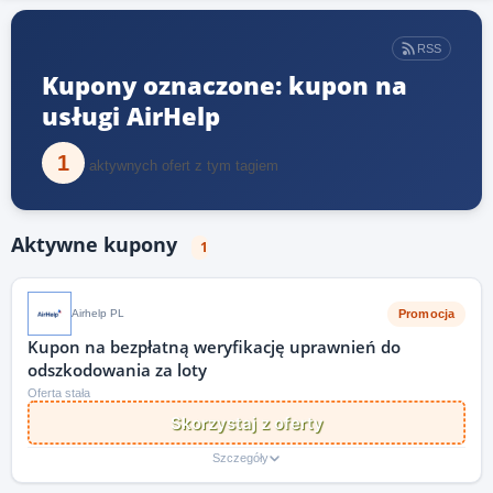
RSS
Kupony oznaczone: kupon na
usługi AirHelp
1
aktywnych ofert z tym tagiem
Aktywne kupony
1
Promocja
Airhelp PL
Kupon na bezpłatną weryfikację uprawnień do
odszkodowania za loty
Oferta stała
Skorzystaj z oferty
Szczegóły