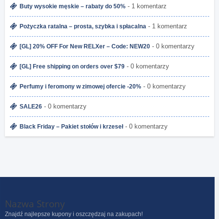
- 1 komentarz
Buty wysokie męskie – rabaty do 50%
- 1 komentarz
Pożyczka ratalna – prosta, szybka i spłacalna
- 0 komentarzy
[GL] 20% OFF For New RELXer – Code: NEW20
- 0 komentarzy
[GL] Free shipping on orders over $79
- 0 komentarzy
Perfumy i feromony w zimowej ofercie -20%
- 0 komentarzy
SALE26
- 0 komentarzy
Black Friday – Pakiet stołów i krzeseł
Nazwa Strony
Znajdź najlepsze kupony i oszczędzaj na zakupach!