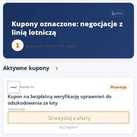
RSS
Kupony oznaczone: negocjacje z
linią lotniczą
1
aktywnych ofert z tym tagiem
Aktywne kupony
1
Promocja
Airhelp PL
Kupon na bezpłatną weryfikację uprawnień do
odszkodowania za loty
Oferta stała
Skorzystaj z oferty
Szczegóły