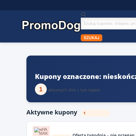
Szukaj
kuponów
SZUKAJ
Kupony oznaczone: nieskońc
1
aktywnych ofert z tym tagiem
Aktywne kupony
1
Oferta tygodnia – nie przegap