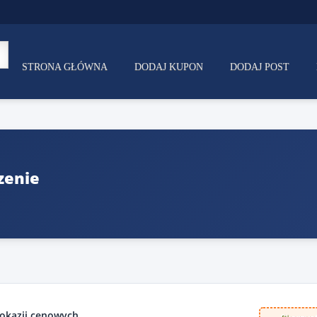
STRONA GŁÓWNA
DODAJ KUPON
DODAJ POST
zenie
 okazji cenowych