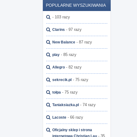
POPULARNE WYSZUKIWANIA
- 103 razy
- 97 razy
Clarins
- 87 razy
New Balance
- 85 razy
play
- 82 razy
Allegro
- 75 razy
sekrecik.pl
- 75 razy
tołpa
- 74 razy
Taniaksiazka.pl
- 66 razy
Lacoste
Oficjalny sklep i strona
- 35
internetowa Christian Lau