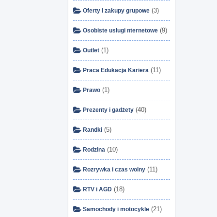
(3)
Oferty i zakupy grupowe
(9)
Osobiste usługi nternetowe
(1)
Outlet
(11)
Praca Edukacja Kariera
(1)
Prawo
(40)
Prezenty i gadżety
(5)
Randki
(10)
Rodzina
(11)
Rozrywka i czas wolny
(18)
RTV i AGD
(21)
Samochody i motocykle