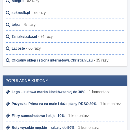
- 82 razy
Allegro
- 75 razy
sekrecik.pl
- 75 razy
tołpa
- 74 razy
Taniaksiazka.pl
- 66 razy
Lacoste
- 35 razy
Oficjalny sklep i strona internetowa Christian Lau
POPULARNE KUPONY
- 1 komentarz
Lego – kultowa marka klocków taniej do 30%
- 1 komentarz
Pożyczka Prima na na małe i duże plany RRSO 29%
- 1 komentarz
Filtry samochodowe i oleje -10%
- 1 komentarz
Buty wysokie męskie – rabaty do 50%