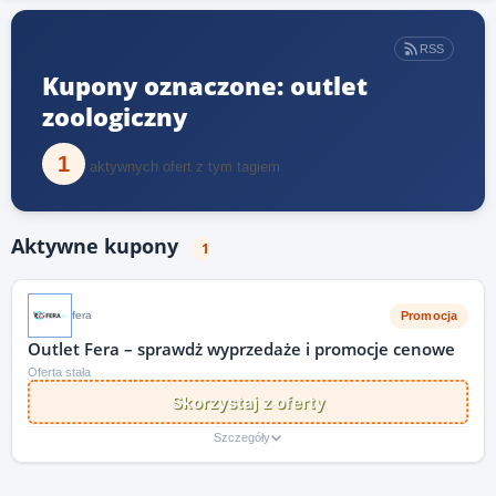
RSS
Kupony oznaczone: outlet
zoologiczny
1
aktywnych ofert z tym tagiem
Aktywne kupony
1
Promocja
fera
Outlet Fera – sprawdż wyprzedaże i promocje cenowe
Oferta stała
Skorzystaj z oferty
Szczegóły