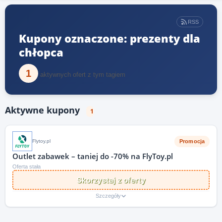
RSS
Kupony oznaczone: prezenty dla
chłopca
1
aktywnych ofert z tym tagiem
Aktywne kupony
1
Promocja
Flytoy.pl
Outlet zabawek – taniej do -70% na FlyToy.pl
Oferta stała
Skorzystaj z oferty
Szczegóły