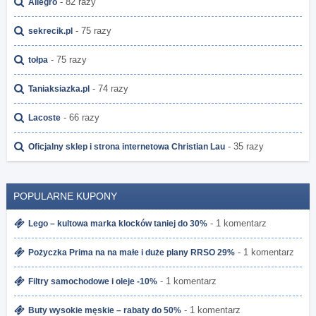
- 82 razy
Allegro
- 75 razy
sekrecik.pl
- 75 razy
tołpa
- 74 razy
Taniaksiazka.pl
- 66 razy
Lacoste
- 35 razy
Oficjalny sklep i strona internetowa Christian Lau
POPULARNE KUPONY
- 1 komentarz
Lego – kultowa marka klocków taniej do 30%
- 1 komentarz
Pożyczka Prima na na małe i duże plany RRSO 29%
- 1 komentarz
Filtry samochodowe i oleje -10%
- 1 komentarz
Buty wysokie męskie – rabaty do 50%