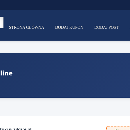
STRONA GŁÓWNA
DODAJ KUPON
DODAJ POST
line
uki w Silcare.pl!