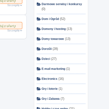
aj z oferty
Darmowe serwisy i konkursy
Szczegóły
(0)
(52)
Dom i Ogród
aj z oferty
(13)
Domeny i hosting
Szczegóły
(13)
Domy towarowe
(28)
Dorośli
(27)
Dzieci
(1)
E-mail marketing
(16)
Electronics
(1)
Gry i loterie
(7)
Gry i Zabawa
(21)
Hobby i czas wolny