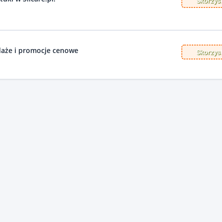
Skorzyst
daże i promocje cenowe
Skorzyst