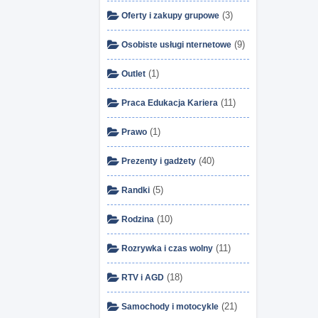
(3)
Oferty i zakupy grupowe
(9)
Osobiste usługi nternetowe
(1)
Outlet
(11)
Praca Edukacja Kariera
(1)
Prawo
(40)
Prezenty i gadżety
(5)
Randki
(10)
Rodzina
(11)
Rozrywka i czas wolny
(18)
RTV i AGD
(21)
Samochody i motocykle