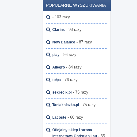
POPULARNE WYSZUKIWANIA
- 103 razy
- 98 razy
Clarins
- 87 razy
New Balance
- 86 razy
play
- 84 razy
Allegro
- 76 razy
tołpa
- 75 razy
sekrecik.pl
- 75 razy
Taniaksiazka.pl
- 66 razy
Lacoste
Oficjalny sklep i strona
- 35
internetowa Christian Lau