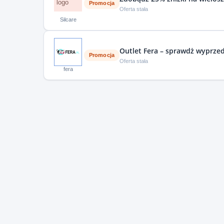
Promocja
Oferta stała
Silcare
Outlet Fera – sprawdż wyprze
Promocja
Oferta stała
fera