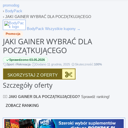
promodog
›
BodyPack
›
JAKI GAINER WYBRAĆ DLA POCZĄTKUJĄCEGO
BodyPack
Wszystkie kupony →
Promocja
JAKI GAINER WYBRAĆ DLA
POCZĄTKUJĄCEGO
Sprawdzono:
03.05.2026
Sport i Rekreacja
Dodano 11 grudnia, 2025
Skuteczność:
100%
SKORZYSTAJ Z OFERTY
Szczegóły oferty
🏋️‍♂️
JAKI GAINER DLA POCZĄTKUJĄCEGO?
Sprawdź ranking!
ZOBACZ RANKING