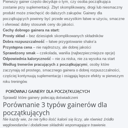
Pierwszy gainer często decyduje o tym, czy osoba początkująca
zostanie przy suplementacji. Zbyt skomplikowany, drogi lub niesmaczny
produkt może zniechęcić do dalszych zakupów. Gainery dla
początkujących powinny być przede wszystkim łatwe w użyciu, smaczne
i oferować dobry stosunek ceny do jakości.
Cechy dobrego gainera na start:
Prosty skład
– bez dziesiątek skomplikowanych składników
Dobra rozpuszczalność
– łatwe przygotowanie shake’a
Przystępna cena
– nie najdroższy, ale dobrej jakości
Sprawdzony smak
– czekolada, wanilia (najbezpieczniejsze opcje)
Odpowiednia kaloryczność
– nie za niska, nie za wysoka na start
Według trenerów pracujących z początkującymi
, osoby które
zaczynają od prostego, smacznego gainera o dobrej rozpuszczalności,
częściej kontynuują suplementację i osiągają lepsze efekty w pierwszym
roku treningów.
PORÓWNAJ GAINERY DLA POCZĄTKUJĄCYCH
Sprawdź które gainery polecają doświadczeni
Porównanie 3 typów gainerów dla
początkujących
Nie każdy wie, że nie tylko ilość kalorii się liczy, ale również źródło
węglowodanów i dodatkowe składniki wspomagające trawienie.