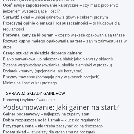
Oceń swoje zapotrzebowanie kaloryczne
– czy masz problem z
jedzeniem wystarczającej ilości?
Sprawdź skład
– unikaj gainerów z głównie cukrem prostym
Przeczytaj opinie o smaku i rozpuszczalności
– to kluczowe dla
regularności
Porównaj ceny za kilogram
– często większe opakowania są tańsze
Rozważ kupno małego opakowania na test
– zanim zainwestujesz w
duże
Czego szukać w składzie dobrego gainera:
Białko serwatkowe lub mieszanka białek jako pierwszy składnik
Złożone węglowodany (owsianka, słodkie ziemniaki w proszku)
Dodatek kreatyny (opcjonalnie, ale korzystny)
Enzymy trawienne (pomagają przy większych porcjach)
Minimalna ilość cukru prostego
SPRAWDŹ SKŁADY GAINERÓW
Porównaj i wybierz świadomie
Podsumowanie: Jaki gainer na start?
Gainer podstawowy
– najlepszy na zupełny start
Dobra rozpuszczalność i smak
– klucz do regularności
Przystępna cena
– nie trzeba zaczynać od najdroższego
Prosty skład
– łatwiejszy dla organizmu na początek