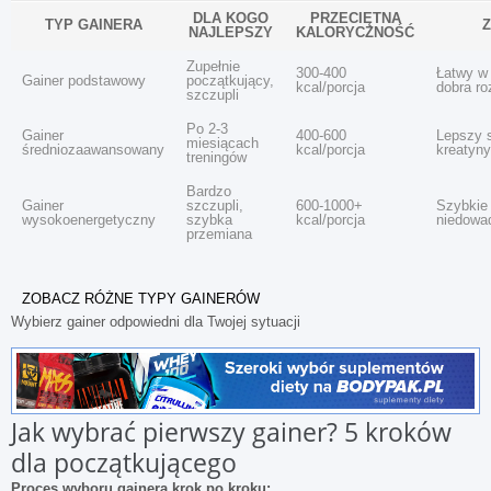
DLA KOGO
PRZECIĘTNA
TYP GAINERA
NAJLEPSZY
KALORYCZNOŚĆ
Zupełnie
300-400
Łatwy w 
Gainer podstawowy
początkujący,
kcal/porcja
dobra r
szczupli
Po 2-3
Gainer
400-600
Lepszy s
miesiącach
średniozaawansowany
kcal/porcja
kreatyn
treningów
Bardzo
Gainer
szczupli,
600-1000+
Szybkie 
wysokoenergetyczny
szybka
kcal/porcja
niedowa
przemiana
ZOBACZ RÓŻNE TYPY GAINERÓW
Wybierz gainer odpowiedni dla Twojej sytuacji
Jak wybrać pierwszy gainer? 5 kroków
dla początkującego
Proces wyboru gainera krok po kroku: