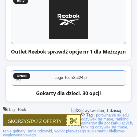
Buty
Outlet Reebok sprawdź opcje nr 1 dla Meżczyzn
Dzieci
Gokarty dla dzieci. 30 opcji
Tagi: Brak
238 wyświetleń, 1 dzisiaj
Tagi:
porównanie składu
odżywek na masę
,
ranking
SKORZYSTAJ Z OFERTY
gainerów dla początkujących
,
ranking odzywek na mase
,
tanie gainery
,
tanie odżywki
,
wybór pierwszego suplementu białkowo-
węglowodanowego