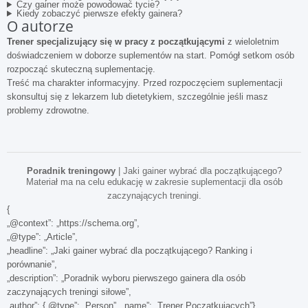
Czy gainer może powodować tycie?
Kiedy zobaczyć pierwsze efekty gainera?
O autorze
Trener specjalizujący się w pracy z początkującymi
z wieloletnim
doświadczeniem w doborze suplementów na start. Pomógł setkom osób
rozpocząć skuteczną suplementację.
Treść ma charakter informacyjny. Przed rozpoczęciem suplementacji
skonsultuj się z lekarzem lub dietetykiem, szczególnie jeśli masz
problemy zdrowotne.
Poradnik treningowy
| Jaki gainer wybrać dla początkującego?
Materiał ma na celu edukację w zakresie suplementacji dla osób
zaczynających treningi.
{
„@context”: „https://schema.org”,
„@type”: „Article”,
„headline”: „Jaki gainer wybrać dla początkującego? Ranking i
porównanie”,
„description”: „Poradnik wyboru pierwszego gainera dla osób
zaczynających treningi siłowe”,
„author”: {„@type”: „Person”, „name”: „Trener Początkujących”}