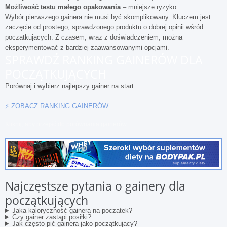
Możliwość testu małego opakowania
– mniejsze ryzyko
Wybór pierwszego gainera nie musi być skomplikowany. Kluczem jest
zaczęcie od prostego, sprawdzonego produktu o dobrej opinii wśród
początkujących. Z czasem, wraz z doświadczeniem, można
eksperymentować z bardziej zaawansowanymi opcjami.
SPRAWDŹ RANKING GAINERÓW DLA
POCZĄTKUJĄCYCH
Porównaj i wybierz najlepszy gainer na start:
⚡ ZOBACZ RANKING GAINERÓW
Kliknij, aby przejść do porównania gainerów
Najczęstsze pytania o gainery dla
początkujących
Jaka kaloryczność gainera na początek?
Czy gainer zastąpi posiłki?
Jak często pić gainera jako początkujący?