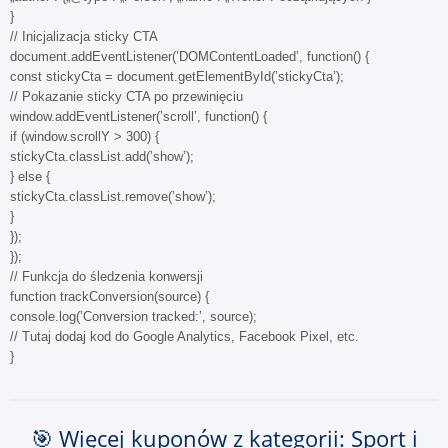
}
// Inicjalizacja sticky CTA
document.addEventListener(’DOMContentLoaded’, function() {
const stickyCta = document.getElementById(’stickyCta’);
// Pokazanie sticky CTA po przewinięciu
window.addEventListener(’scroll’, function() {
if (window.scrollY > 300) {
stickyCta.classList.add(’show’);
} else {
stickyCta.classList.remove(’show’);
}
});
});
// Funkcja do śledzenia konwersji
function trackConversion(source) {
console.log(’Conversion tracked:’, source);
// Tutaj dodaj kod do Google Analytics, Facebook Pixel, etc.
}
🎯 Więcej kuponów z kategorii: Sport i