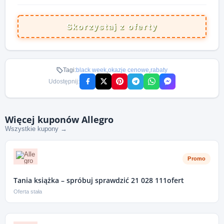
Skorzystaj z oferty
Tagi:
black week
,
okazje cenowe
,
rabaty
Udostępnij:
Więcej kuponów Allegro
Wszystkie kupony →
Promo
Tania książka – spróbuj sprawdzić 21 028 111ofert
Oferta stała