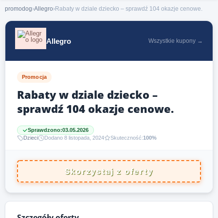
promodog
›
Allegro
›
Rabaty w dziale dziecko – sprawdź 104 okazje cenowe.
Allegro
Wszystkie kupony →
Promocja
Rabaty w dziale dziecko –
sprawdź 104 okazje cenowe.
Sprawdzono:
03.05.2026
Dzieci
Dodano 8 listopada, 2024
Skuteczność:
100%
Skorzystaj z oferty
Szczegóły oferty