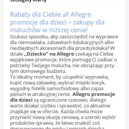
Rabaty dla Ciebie 👶 Allegro
promocje dla dzieci – zakupy dla
maluchów w niższej cenie!
Szukasz sposobu, aby zaoszczędzić na wyprawce
dla niemowlaka, zabawkach edukacyjnych albo
niezbędnych akcesoriach dla przedszkolaka? W
dziale
„Dziecko” na Allegro
czekają na Ciebie
wyjątkowe promocje, które pomogą Ci zadbać o
potrzeby Twojego malucha, nie obciążając przy
tym domowego budżetu.
To idealny moment, by uzupełnić wyprawkę,
kupić nową zabawkę, wybrać miękki kocyk,
wygodny fotelik samochodowy albo zapas
pieluch w atrakcyjnej cenie.
Allegro promocje
dla dzieci
są ograniczone czasowo, dlatego
warto działać szybko i sprawdzić, co aktualnie
znajduje się w ofercie. Każda chwila może
przynieść nową okazję cenową, a szeroki wybór
produktów sprawia, że łatwo znaleźć coś
dopasowanego do wieku i potrzeb dziecka.