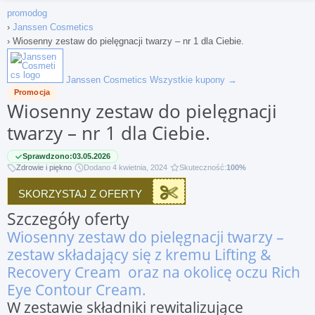
promodog
›
Janssen Cosmetics
›
Wiosenny zestaw do pielęgnacji twarzy – nr 1 dla Ciebie.
Janssen Cosmetics
Wszystkie kupony →
Promocja
Wiosenny zestaw do pielęgnacji
twarzy – nr 1 dla Ciebie.
Sprawdzono:
03.05.2026
Zdrowie i piękno
Dodano 4 kwietnia, 2024
Skuteczność:
100%
SKORZYSTAJ Z OFERTY
Szczegóły oferty
Wiosenny zestaw do pielęgnacji twarzy –
zestaw składający się z kremu
Lifting &
Recovery Cream
oraz na okolicę oczu
Rich
Eye Contour Cream
.
W zestawie składniki rewitalizujące