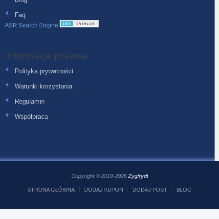
Faq
ASR Search Engine
Informacje prawne
Polityka prywatności
Warunki korzystania
Regulamin
Współpraca
Copyright © 2019-2026
Zygfrydt
STRONA GŁÓWNA
DODAJ KUPON
DODAJ POST
BLOG