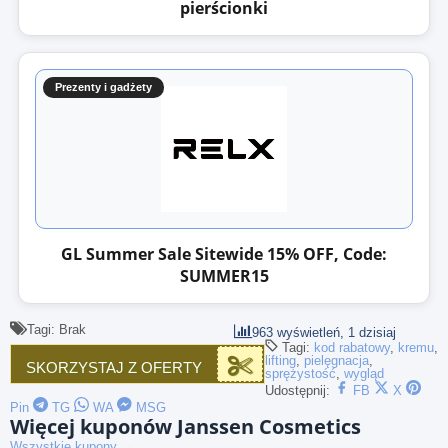
pierścionki
Prezenty i gadżety
GL Summer Sale Sitewide 15% OFF, Code:
SUMMER15
Tagi: Brak
963 wyświetleń, 1 dzisiaj
Tagi:
kod rabatowy
,
kremu
,
lifting
,
pielęgnacja
,
SKORZYSTAJ Z OFERTY
sprężystość
,
wygląd
Udostępnij:
FB
X
Pin
TG
WA
MSG
Więcej kuponów Janssen Cosmetics
Wszystkie kupony →