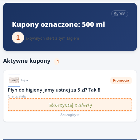
RSS
Kupony oznaczone: 500 ml
1
aktywnych ofert z tym tagiem
Aktywne kupony
1
Promocja
Tołpa
Płyn do higieny jamy ustnej za 5 zł? Tak !!
Oferta stała
Skorzystaj z oferty
Szczegóły