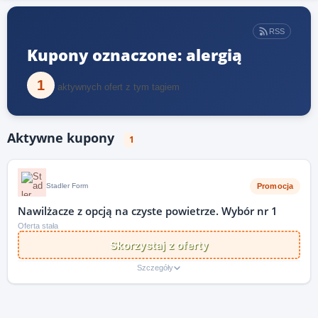
RSS
Kupony oznaczone: alergią
1
aktywnych ofert z tym tagiem
Aktywne kupony
1
Promocja
Stadler Form
Nawilżacze z opcją na czyste powietrze. Wybór nr 1
Oferta stała
Skorzystaj z oferty
Szczegóły