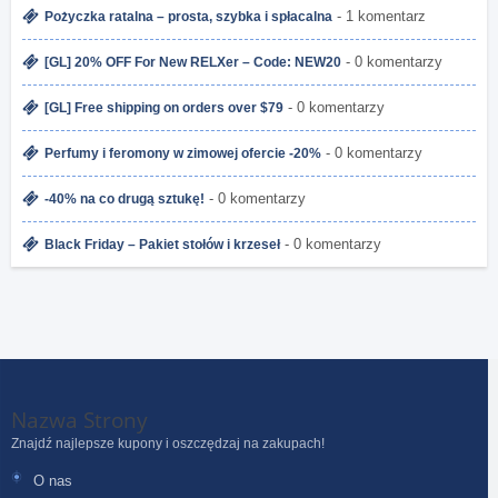
- 1 komentarz
Pożyczka ratalna – prosta, szybka i spłacalna
- 0 komentarzy
[GL] 20% OFF For New RELXer – Code: NEW20
- 0 komentarzy
[GL] Free shipping on orders over $79
- 0 komentarzy
Perfumy i feromony w zimowej ofercie -20%
- 0 komentarzy
-40% na co drugą sztukę!
- 0 komentarzy
Black Friday – Pakiet stołów i krzeseł
Nazwa Strony
Znajdź najlepsze kupony i oszczędzaj na zakupach!
O nas