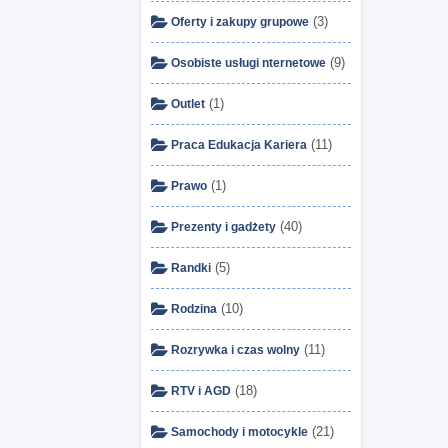
(3)
Oferty i zakupy grupowe
(9)
Osobiste usługi nternetowe
(1)
Outlet
(11)
Praca Edukacja Kariera
(1)
Prawo
(40)
Prezenty i gadżety
(5)
Randki
(10)
Rodzina
(11)
Rozrywka i czas wolny
(18)
RTV i AGD
(21)
Samochody i motocykle