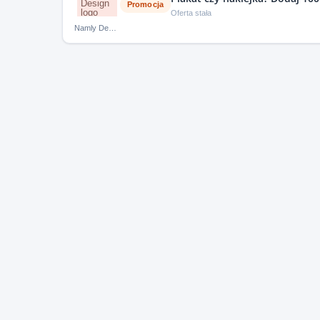
Promocja
Oferta stała
Namly Design