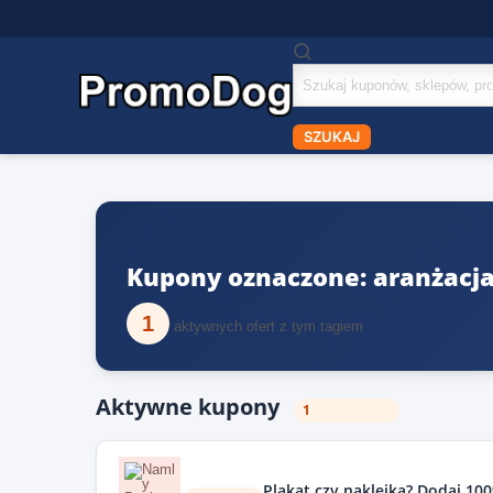
Szukaj
kuponów
SZUKAJ
Kupony oznaczone: aranżacj
1
aktywnych ofert z tym tagiem
Aktywne kupony
1
Plakat czy naklejka? Dodaj 10