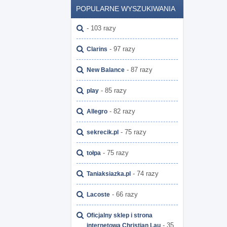
POPULARNE WYSZUKIWANIA
- 103 razy
- 97 razy
Clarins
- 87 razy
New Balance
- 85 razy
play
- 82 razy
Allegro
- 75 razy
sekrecik.pl
- 75 razy
tołpa
- 74 razy
Taniaksiazka.pl
- 66 razy
Lacoste
Oficjalny sklep i strona
- 35
internetowa Christian Lau