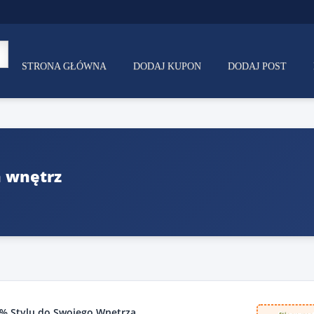
STRONA GŁÓWNA
DODAJ KUPON
DODAJ POST
a wnętrz
0% Stylu do Swojego Wnętrza.