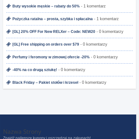
- 1 komentarz
Buty wysokie męskie – rabaty do 50%
- 1 komentarz
Pożyczka ratalna – prosta, szybka i spłacalna
- 0 komentarzy
[GL] 20% OFF For New RELXer – Code: NEW20
- 0 komentarzy
[GL] Free shipping on orders over $79
- 0 komentarzy
Perfumy i feromony w zimowej ofercie -20%
- 0 komentarzy
-40% na co drugą sztukę!
- 0 komentarzy
Black Friday – Pakiet stołów i krzeseł
Nazwa Strony
Znajdź najlepsze kupony i oszczędzaj na zakupach!