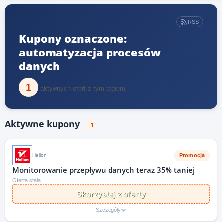
RSS
Kupony oznaczone:
automatyzacja procesów
danych
1
aktywnych ofert z tym tagiem
Aktywne kupony
1
Promocja
Helion
Monitorowanie przepływu danych teraz 35% taniej
Oferta stała
Skorzystaj z oferty
Szczegóły