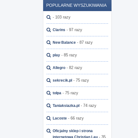
POPULARNE WYSZUKIWANIA
- 103 razy
- 97 razy
Clarins
- 87 razy
New Balance
- 85 razy
play
- 82 razy
Allegro
- 75 razy
sekrecik.pl
- 75 razy
tołpa
- 74 razy
Taniaksiazka.pl
- 66 razy
Lacoste
Oficjalny sklep i strona
- 35
internetowa Christian Lau