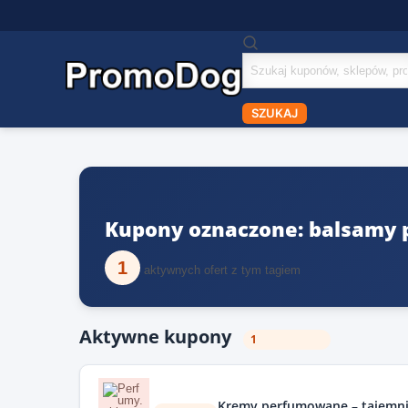
Szukaj
kuponów
SZUKAJ
Kupony oznaczone: balsamy 
1
aktywnych ofert z tym tagiem
Aktywne kupony
1
Kremy perfumowane – tajemni