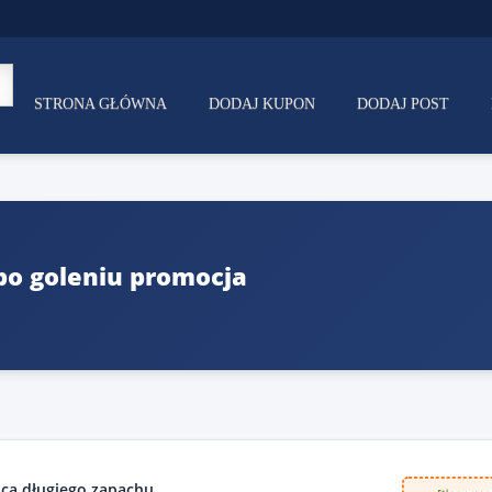
STRONA GŁÓWNA
DODAJ KUPON
DODAJ POST
po goleniu promocja
ca długiego zapachu