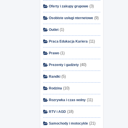
(3)
Oferty i zakupy grupowe
(9)
Osobiste usługi nternetowe
(1)
Outlet
(11)
Praca Edukacja Kariera
(1)
Prawo
(40)
Prezenty i gadżety
(5)
Randki
(10)
Rodzina
(11)
Rozrywka i czas wolny
(18)
RTV i AGD
(21)
Samochody i motocykle