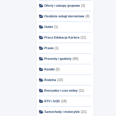
(3)
Oferty i zakupy grupowe
(9)
Osobiste usługi nternetowe
(1)
Outlet
(11)
Praca Edukacja Kariera
(1)
Prawo
(40)
Prezenty i gadżety
(5)
Randki
(10)
Rodzina
(11)
Rozrywka i czas wolny
(18)
RTV i AGD
(21)
Samochody i motocykle