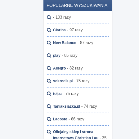
POPULARNE WYSZUKIWANIA
- 103 razy
- 97 razy
Clarins
- 87 razy
New Balance
- 85 razy
play
- 82 razy
Allegro
- 75 razy
sekrecik.pl
- 75 razy
tołpa
- 74 razy
Taniaksiazka.pl
- 66 razy
Lacoste
Oficjalny sklep i strona
- 35
internetowa Christian Lau