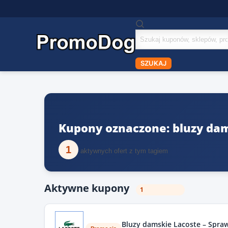
Szukaj
kuponów
SZUKAJ
Kupony oznaczone: bluzy da
1
aktywnych ofert z tym tagiem
Aktywne kupony
1
Bluzy damskie Lacoste – Spra