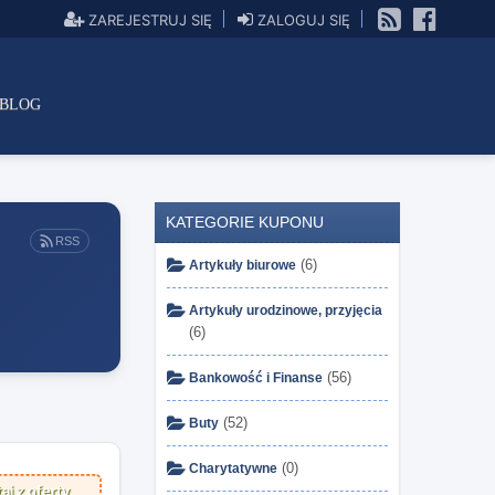
ZAREJESTRUJ SIĘ
ZALOGUJ SIĘ
BLOG
KATEGORIE KUPONU
RSS
(6)
Artykuły biurowe
Artykuły urodzinowe, przyjęcia
(6)
(56)
Bankowość i Finanse
(52)
Buty
(0)
Charytatywne
aj z oferty