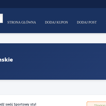
STRONA GŁÓWNA
DODAJ KUPON
DODAJ POST
mskie
wdź swój Sportowy styl
Skorzyst