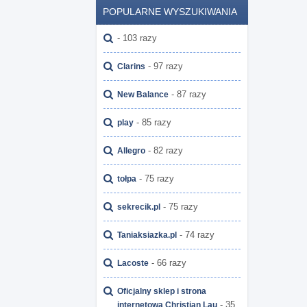
POPULARNE WYSZUKIWANIA
- 103 razy
- 97 razy
Clarins
- 87 razy
New Balance
- 85 razy
play
- 82 razy
Allegro
- 75 razy
tołpa
- 75 razy
sekrecik.pl
- 74 razy
Taniaksiazka.pl
- 66 razy
Lacoste
Oficjalny sklep i strona
- 35
internetowa Christian Lau