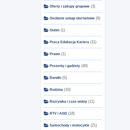
(3)
Oferty i zakupy grupowe
(9)
Osobiste usługi nternetowe
(1)
Outlet
(11)
Praca Edukacja Kariera
(1)
Prawo
(40)
Prezenty i gadżety
(5)
Randki
(10)
Rodzina
(11)
Rozrywka i czas wolny
(18)
RTV i AGD
(21)
Samochody i motocykle