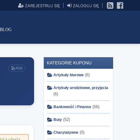
ZAREJESTRUJ SIĘ
ZALOGUJ SIĘ
BLOG
KATEGORIE KUPONU
RSS
(6)
Artykuły biurowe
Artykuły urodzinowe, przyjęcia
(6)
(56)
Bankowość i Finanse
(52)
Buty
(0)
Charytatywne
aj z oferty