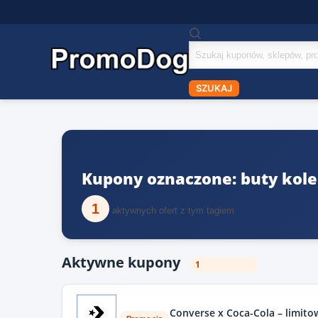
Szukaj
kuponów
SZUKAJ
Kupony oznaczone: buty kole
1
aktywnych ofert z tym tagiem
Aktywne kupony
1
Converse x Coca-Cola – limito