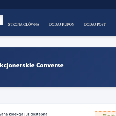
STRONA GŁÓWNA
DODAJ KUPON
DODAJ POST
kcjonerskie Converse
wana kolekcja już dostępna
Skorzyst