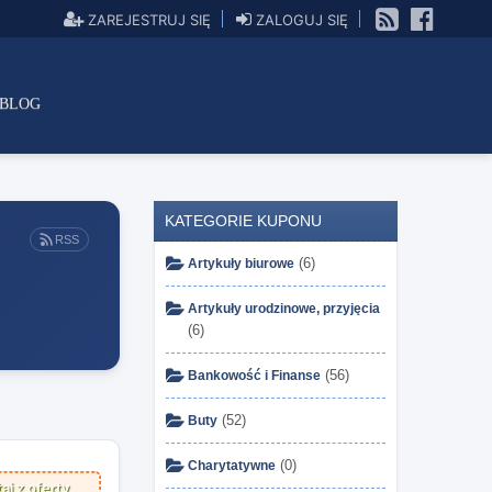
ZAREJESTRUJ SIĘ
ZALOGUJ SIĘ
BLOG
KATEGORIE KUPONU
RSS
(6)
Artykuły biurowe
Artykuły urodzinowe, przyjęcia
(6)
(56)
Bankowość i Finanse
(52)
Buty
(0)
Charytatywne
aj z oferty