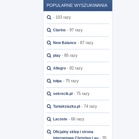
POPULARNE WYSZUKIWANIA
- 103 razy
- 97 razy
Clarins
- 87 razy
New Balance
- 85 razy
play
- 82 razy
Allegro
- 75 razy
tołpa
- 75 razy
sekrecik.pl
- 74 razy
Taniaksiazka.pl
- 66 razy
Lacoste
Oficjalny sklep i strona
- 35
internetowa Christian Lau