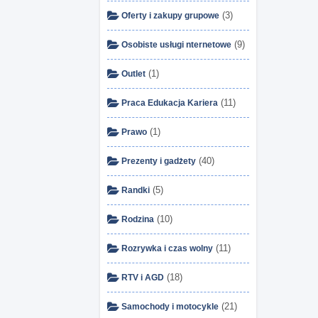
(3)
Oferty i zakupy grupowe
(9)
Osobiste usługi nternetowe
(1)
Outlet
(11)
Praca Edukacja Kariera
(1)
Prawo
(40)
Prezenty i gadżety
(5)
Randki
(10)
Rodzina
(11)
Rozrywka i czas wolny
(18)
RTV i AGD
(21)
Samochody i motocykle