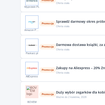
Promocja
Oferta stała
Myprotein PL
Sprawdź darmowy okres prób
Promocja
Oferta stała
Amazon Prime
Darmowa dostawa książki, za z
Promocja
Oferta stała
Paskarz.pl
Zakupy na Aliexpress – 20% Z
Promocja
Oferta stała
AliExpress
Duży wybór zegarków dla kobi
Promocja
Ważne do 2 kwietnia, 2028
BOVEM