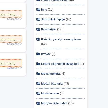
(13)
Inne
aj z oferty
Szczegóły
(16)
Jedzenie i napoje
(12)
Kosmetyki
aj z oferty
Książki, gazety i czasopisma
(62)
Szczegóły
(2)
Kwiaty
aj z oferty
(1)
Łodzie i jednostki pływające
Szczegóły
(6)
Moda damska
(49)
Moda i biżuteria
(0)
Modelarstwo
(14)
Muzyka video i dvd