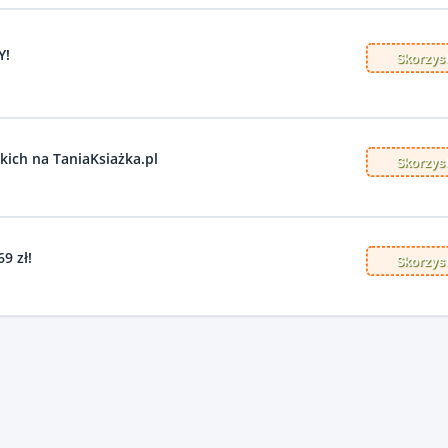
Y!
Skorzyst
ich na TaniaKsiażka.pl
Skorzyst
9 zł!
Skorzyst