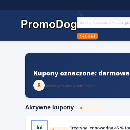
Szukaj
kuponów
SZUKAJ
Kupony oznaczone: darmowa
8
aktywnych ofert z tym tagiem
Aktywne kupony
8
Kreatyna jednowodna 45 % tan