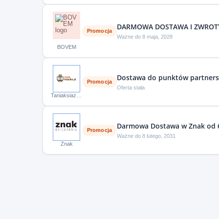
DARMOWA DOSTAWA I ZWROT
Promocja
Ważne do 8 maja, 2028
BOVEM
Dostawa do punktów partnersk
Promocja
Oferta stała
Taniaksiazka.pl
Darmowa Dostawa w Znak od 6
Promocja
Ważne do 8 lutego, 2031
Znak