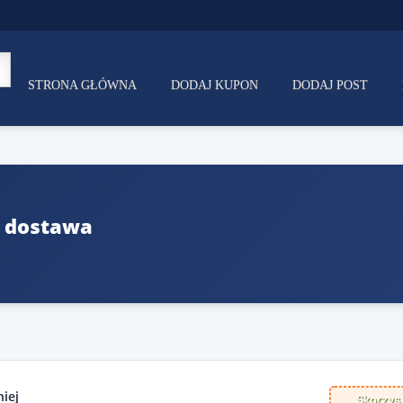
STRONA GŁÓWNA
DODAJ KUPON
DODAJ POST
 dostawa
iej
Skorzyst