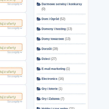
Szczegóły
Darmowe serwisy i konkursy
(0)
(52)
Dom i Ogród
aj z oferty
Szczegóły
(13)
Domeny i hosting
(13)
Domy towarowe
aj z oferty
(28)
Dorośli
Szczegóły
(27)
Dzieci
(1)
E-mail marketing
aj z oferty
Szczegóły
(16)
Electronics
(1)
Gry i loterie
aj z oferty
(7)
Gry i Zabawa
Szczegóły
(21)
Hobby i czas wolny