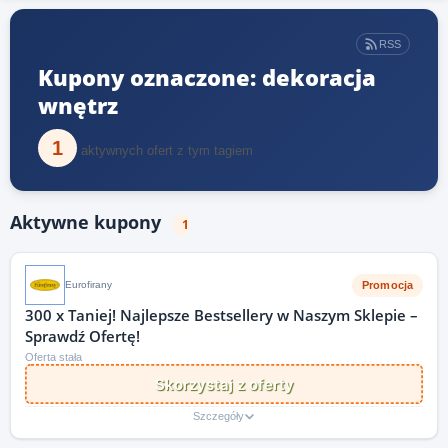
RSS
Kupony oznaczone: dekoracja
wnętrz
1
aktywnych ofert z tym tagiem
Aktywne kupony
1
Promocja
Eurofirany
300 x Taniej! Najlepsze Bestsellery w Naszym Sklepie –
Sprawdź Ofertę!
Oferta stała
Skorzystaj z oferty
Szczegóły