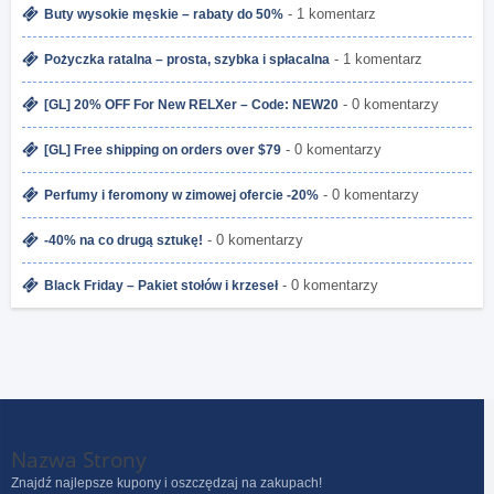
- 1 komentarz
Buty wysokie męskie – rabaty do 50%
- 1 komentarz
Pożyczka ratalna – prosta, szybka i spłacalna
- 0 komentarzy
[GL] 20% OFF For New RELXer – Code: NEW20
- 0 komentarzy
[GL] Free shipping on orders over $79
- 0 komentarzy
Perfumy i feromony w zimowej ofercie -20%
- 0 komentarzy
-40% na co drugą sztukę!
- 0 komentarzy
Black Friday – Pakiet stołów i krzeseł
Nazwa Strony
Znajdź najlepsze kupony i oszczędzaj na zakupach!