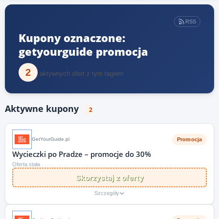
RSS
Kupony oznaczone:
getyourguide promocja
2
aktywnych ofert z tym tagiem
Aktywne kupony
2
Promocja
GetYourGuide.pl
Wycieczki po Pradze – promocje do 30%
Oferta stała
Skorzystaj z oferty
Szczegóły