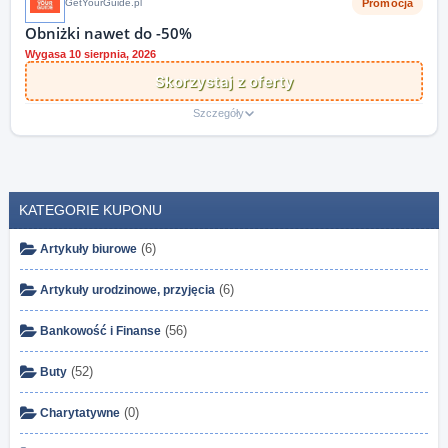
Promocja
GetYourGuide.pl
Obniżki nawet do -50%
Wygasa 10 sierpnia, 2026
Skorzystaj z oferty
Szczegóły
KATEGORIE KUPONU
(6)
Artykuły biurowe
(6)
Artykuły urodzinowe, przyjęcia
(56)
Bankowość i Finanse
(52)
Buty
(0)
Charytatywne