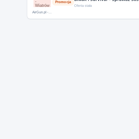
Promocja
Oferta stała
AirGun.pl - Wiatrówki i militaria