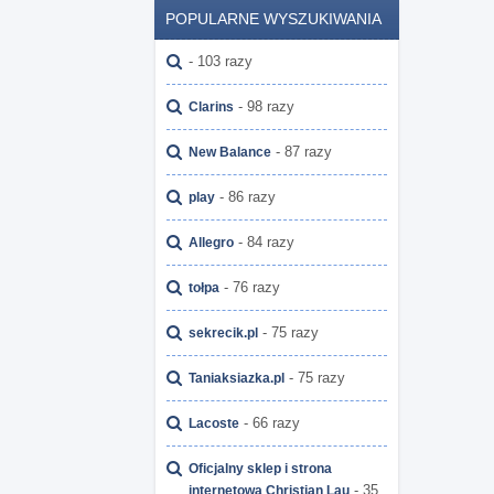
POPULARNE WYSZUKIWANIA
- 103 razy
- 98 razy
Clarins
- 87 razy
New Balance
- 86 razy
play
- 84 razy
Allegro
- 76 razy
tołpa
- 75 razy
sekrecik.pl
- 75 razy
Taniaksiazka.pl
- 66 razy
Lacoste
Oficjalny sklep i strona
- 35
internetowa Christian Lau