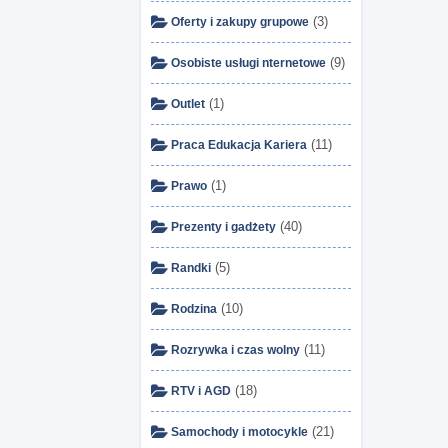
(3)
Oferty i zakupy grupowe
(9)
Osobiste usługi nternetowe
(1)
Outlet
(11)
Praca Edukacja Kariera
(1)
Prawo
(40)
Prezenty i gadżety
(5)
Randki
(10)
Rodzina
(11)
Rozrywka i czas wolny
(18)
RTV i AGD
(21)
Samochody i motocykle