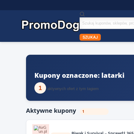
Szukaj
kuponów
SZUKAJ
Kupony oznaczone: latarki
1
aktywnych ofert z tym tagiem
Aktywne kupony
1
Biwak i Survival – Sprawdź 365