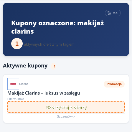
RSS
Kupony oznaczone: makijaż
clarins
1
aktywnych ofert z tym tagiem
Aktywne kupony
1
Promocja
Clarins
Makijaż Clarins – luksus w zasięgu
Oferta stała
Skorzystaj z oferty
Szczegóły