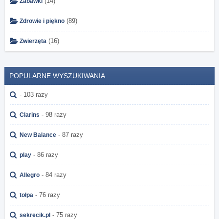
(14)
Zabawki
(89)
Zdrowie i piękno
(16)
Zwierzęta
POPULARNE WYSZUKIWANIA
- 103 razy
- 98 razy
Clarins
- 87 razy
New Balance
- 86 razy
play
- 84 razy
Allegro
- 76 razy
tołpa
- 75 razy
sekrecik.pl