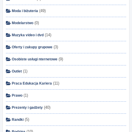
(49)
Moda i biżuteria
(0)
Modelarstwo
(14)
Muzyka video i dvd
(3)
Oferty i zakupy grupowe
(9)
Osobiste usługi nternetowe
(1)
Outlet
(11)
Praca Edukacja Kariera
(1)
Prawo
(40)
Prezenty i gadżety
(5)
Randki
(10)
Rodzina