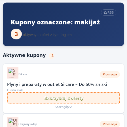
RSS
Kupony oznaczone: makijaż
3
aktywnych ofert z tym tagiem
Aktywne kupony
3
Promocja
Silcare
Płyny i preparaty w outlet Silcare – Do 50% zniżki
Oferta stała
Skorzystaj z oferty
Szczegóły
Promocja
Oficjalny sklep i strona internetowa Christian Laurent