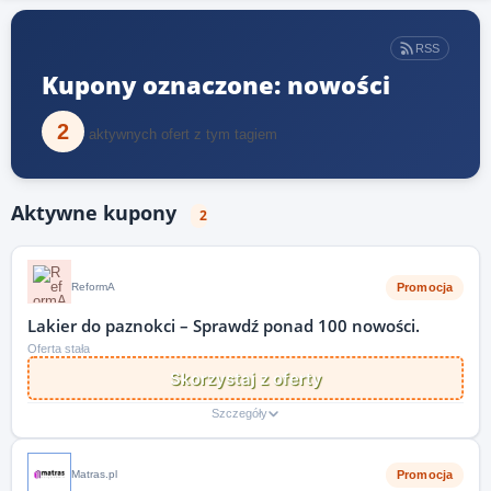
RSS
Kupony oznaczone: nowości
2
aktywnych ofert z tym tagiem
Aktywne kupony
2
Promocja
ReformA
Lakier do paznokci – Sprawdź ponad 100 nowości.
Oferta stała
Skorzystaj z oferty
Szczegóły
Promocja
Matras.pl