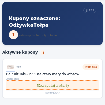
RSS
Kupony oznaczone:
OdżywkaTołpa
1
aktywnych ofert z tym tagiem
Aktywne kupony
1
Promocja
Tołpa
Hair Rituals – nr 1 na czary mary do włosów
Oferta stała
Skorzystaj z oferty
Szczegóły