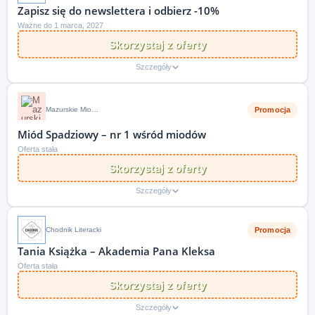
Zapisz się do newslettera i odbierz -10%
Ważne do 1 marca, 2027
Skorzystaj z oferty
Szczegóły
Promocja
Mazurskie Miody PL
Miód Spadziowy – nr 1 wśród miodów
Oferta stała
Skorzystaj z oferty
Szczegóły
Promocja
Chodnik Literacki
Tania Książka – Akademia Pana Kleksa
Oferta stała
Skorzystaj z oferty
Szczegóły