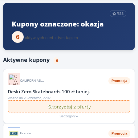
RSS
Kupony oznaczone: okazja
6
aktywnych ofert z tym tagiem
Aktywne kupony
6
Promocja
CALIFORNIASKATESHOP.PL
Deski Zero Skateboards 100 zł taniej.
Ważne do 26 czerwca, 2202
Skorzystaj z oferty
Szczegóły
Promocja
Ucando