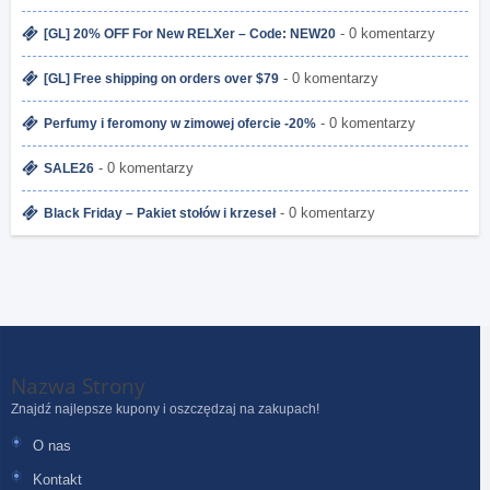
- 0 komentarzy
[GL] 20% OFF For New RELXer – Code: NEW20
- 0 komentarzy
[GL] Free shipping on orders over $79
- 0 komentarzy
Perfumy i feromony w zimowej ofercie -20%
- 0 komentarzy
SALE26
- 0 komentarzy
Black Friday – Pakiet stołów i krzeseł
Nazwa Strony
Znajdź najlepsze kupony i oszczędzaj na zakupach!
O nas
Kontakt