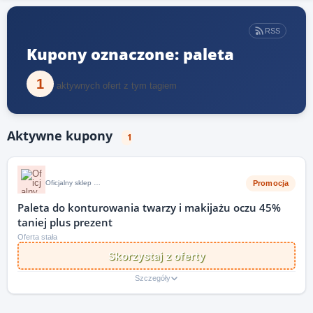
RSS
Kupony oznaczone: paleta
1
aktywnych ofert z tym tagiem
Aktywne kupony
1
Promocja
Oficjalny sklep i strona internetowa Christian Laurent
Paleta do konturowania twarzy i makijażu oczu 45%
taniej plus prezent
Oferta stała
Skorzystaj z oferty
Szczegóły